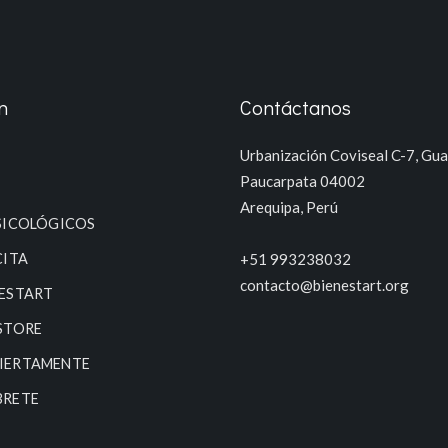
n
Contáctanos
Urbanización Coviseal C-7, Guar
Paucarpata 04002
Arequipa, Perú
SICOLÓGICOS
CITA
+51 993238032
contacto@bienestart.org
NESTART
STORE
IERTAMENTE
BRETE