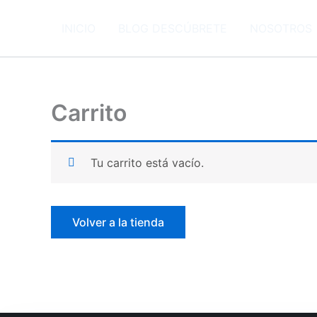
Ir
al
INICIO
BLOG DESCÚBRETE
NOSOTROS
contenido
Carrito
Tu carrito está vacío.
Volver a la tienda